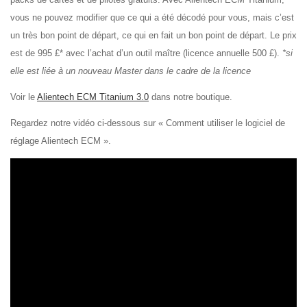
vous ne pouvez modifier que ce qui a été décodé pour vous, mais c’est
un très bon point de départ, ce qui en fait un bon point de départ. Le prix
est de 995 £* avec l’achat d’un outil maître (licence annuelle 500 £).
*si
elle est liée à un nouveau Master dans le cadre de la licence
Voir le
Alientech ECM Titanium 3.0
dans notre boutique.
Regardez notre vidéo ci-dessous sur « Comment utiliser le logiciel de
réglage Alientech ECM ».