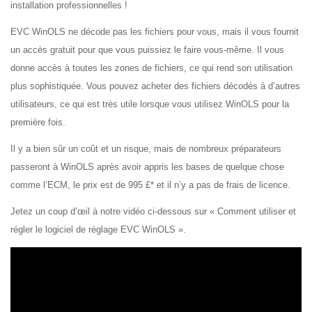
installation professionnelles !
EVC WinOLS ne décode pas les fichiers pour vous, mais il vous fournit
un accès gratuit pour que vous puissiez le faire vous-même. Il vous
donne accès à toutes les zones de fichiers, ce qui rend son utilisation
plus sophistiquée. Vous pouvez acheter des fichiers décodés à d’autres
utilisateurs, ce qui est très utile lorsque vous utilisez WinOLS pour la
première fois.
Il y a bien sûr un coût et un risque, mais de nombreux préparateurs
passeront à WinOLS après avoir appris les bases de quelque chose
comme l’ECM, le prix est de 995 £* et il n’y a pas de frais de licence.
Jetez un coup d’œil à notre vidéo ci-dessous sur « Comment utiliser et
régler le logiciel de réglage EVC WinOLS ».