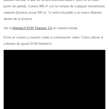
punto de partida. Cuesta 995 ¤* con la compra de cualquier herramienta
maestra (licencia anual 500 ¤).
*si está vinculado a un nuevo Maestro
dentro de la licencia
Ver el
Alientech ECM Titanium 3.0
en nuestra tienda.
Echa un vistazo a nuestro vídeo a continuación sobre ‘Cómo utilizar el
software de ajuste ECM Alientech’