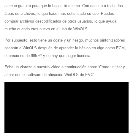
acceso gratuito para que lo hagas tú mismo. Con acceso a todas las
áreas de archivos, lo que hace más sofisticado su uso. Puedes
comprar archivos descodificados de otros usuarios, lo que ayuda
mucho cuando eres nuevo en el uso de WinOLS.
Por supuesto, esto tiene un coste y un riesgo, muchos sintonizadores
pasarán a WinOLS después de aprender lo básico en algo como ECM,
el precio es de 995 €* y no hay que pagar licencia.
Echa un vistazo a nuestro vídeo a continuación sobre ‘Cómo utilizar y
afinar con el software de afinación WinOLS de EVC’.