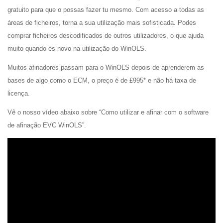
gratuito para que o possas fazer tu mesmo. Com acesso a todas as
áreas de ficheiros, torna a sua utilização mais sofisticada. Podes
comprar ficheiros descodificados de outros utilizadores, o que ajuda
muito quando és novo na utilização do WinOLS.
Muitos afinadores passam para o WinOLS depois de aprenderem as
bases de algo como o ECM, o preço é de £995* e não há taxa de
licença.
Vê o nosso vídeo abaixo sobre “Como utilizar e afinar com o software
de afinação EVC WinOLS”.