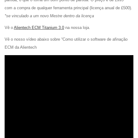
com a compra de qualquer ferramenta principal (licença anual de £500).
*se vinculado a um novo Mestre dentro da licença
Vê o
Alientech ECM Titanium 3.0
na nossa loja.
Vê o nosso vídeo abaixo sobre “Como utilizar o software de afinação
ECM da Alientech