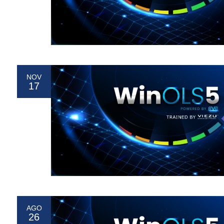
NOV
17
AGO
26