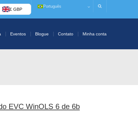
Português
£ GBP
a
Eventos
Blogue
Contato
Minha conta
l do EVC WinOLS 6 de 6b