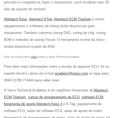
precisão e competência. Após o treinamento, você receberá mais 28
dias de suporte do instrutor.
Alientech Kess
,
Alientech KTag
,
Alientech ECM Titanium
e outros
equipamentos e softwares de tuning estão disponíveis para
treinamento. Também cobrimos tuning DSG, tuning de chip, tuning
BDM e métodos de tuning Tricore. O treinamento on-line da Viezu
estará disponível a partir de 2016.
Para ver nosso breve
vídeo
sobre a Viezu Technical Academy.
Para obter mais informações sobre a escrita de arquivos ECU, kit ou
suporte técnico, envie um e-mail
academy@viezu.com
ou ligue para
0044 01789 774444 para saber mais.
A Viezu Technical Academy é um orgulhoso fornecedor de
Alientech
ECM Titanium
,
cursos de remapeamento de ECU
,
software ECM
,
ferramenta de ajuste Alientech Kess 3
e K-Tag, equipamento de
software ECU, aulas de software ECU, aulas de ajuste de motor,
ferramentas de remapeamento de motor, aulas de ajuste de motor, kit